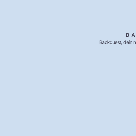
B
Backquest, dein 