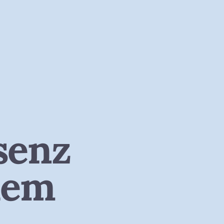
äsenz
dem