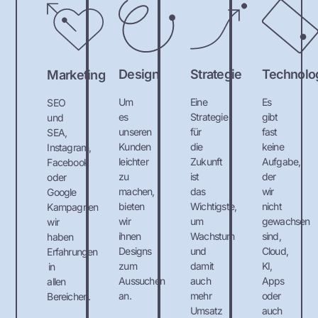
Design
Strategie
Technolo
Marketing
Um
Eine
Es
SEO
es
Strategie
gibt
und
unseren
für
fast
SEA,
Kunden
die
keine
Instagram,
leichter
Zukunft
Aufgabe,
Facebook
zu
ist
der
oder
machen,
das
wir
Google
bieten
Wichtigste,
nicht
Kampagnen
wir
um
gewachsen
wir
ihnen
Wachstum
sind,
haben
Designs
und
Cloud,
Erfahrungen
zum
damit
KI,
in
Aussuchen
auch
Apps
allen
an.
mehr
oder
Bereichen.
Umsatz
auch